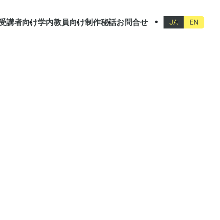
受講者向け
学内教員向け
制作秘話
お問合せ
JA
EN