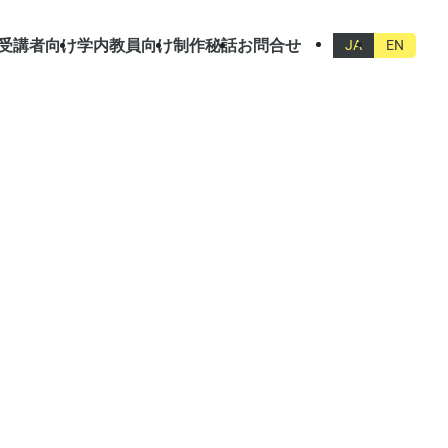
受講者向け
学内教員向け
制作秘話
お問合せ
JA
EN