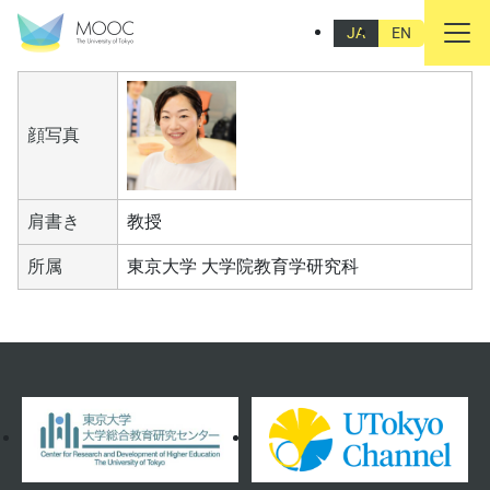
栗田 佳代子
JA
EN
顔写真
肩書き
教授
所属
東京大学 大学院教育学研究科