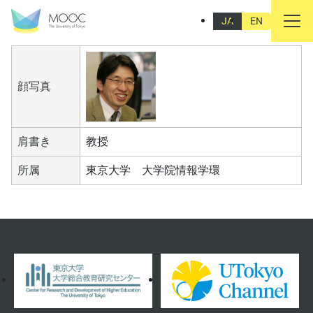
吉見 俊哉
JA
EN
顔写真
肩書き
教授
所属
東京大学 大学院情報学環