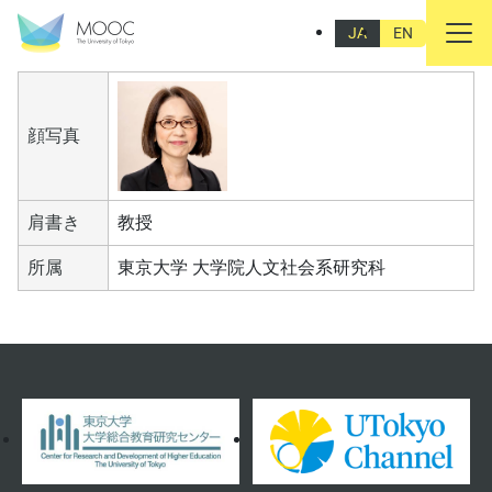
白波瀬 佐和子
JA
EN
顔写真
肩書き
教授
所属
東京大学 大学院人文社会系研究科