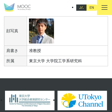
樋野 公宏
JA
EN
顔写真
肩書き
准教授
所属
東京大学 大学院工学系研究科