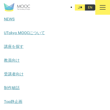
Assets
JA
EN
NEWS
UTokyo MOOCについて
講座を探す
教員向け
受講者向け
制作秘話
Top静止画