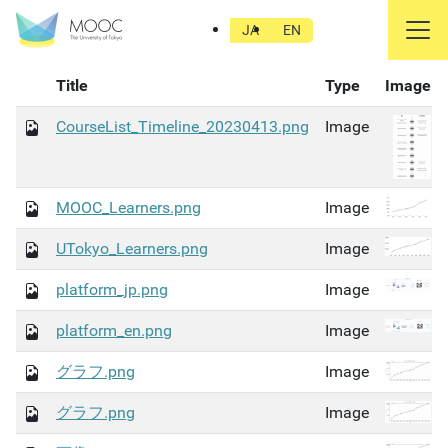
UTokyo MOOCについて
JA
EN
Title
Type
Image
CourseList_Timeline_20230413.png
Image
MOOC_Learners.png
Image
UTokyo_Learners.png
Image
platform_jp.png
Image
platform_en.png
Image
グラフ.png
Image
グラフ.png
Image