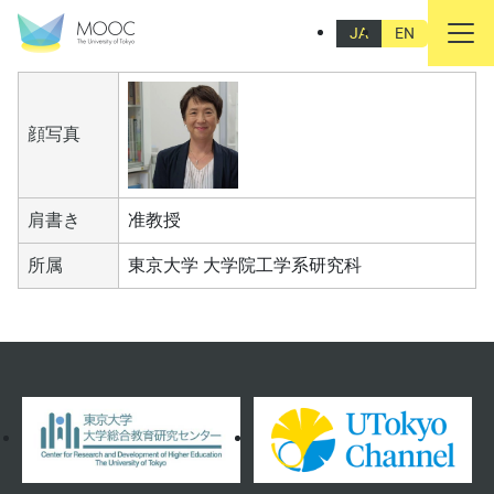
栗栖 聖
JA
EN
顔写真
肩書き
准教授
所属
東京大学 大学院工学系研究科