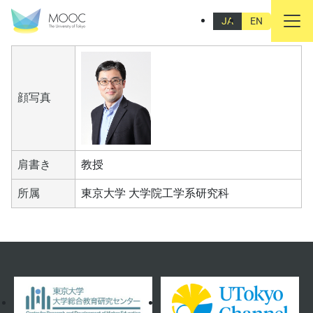
村山 顕人
JA
EN
顔写真
肩書き
教授
所属
東京大学 大学院工学系研究科