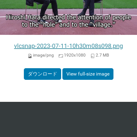
vlcsnap-2023-07-11-10h30m08s098.png
image/png
1920x1080
2.7 MB
ダウンロード
View full-size image