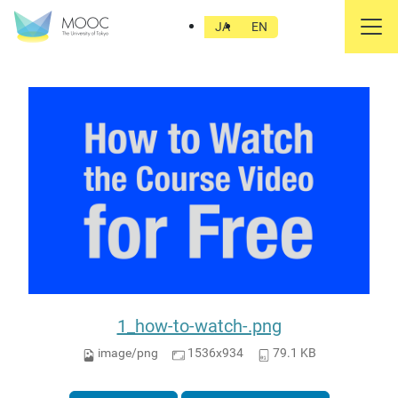
1_how-to-watch-.png
JA
EN
1_how-to-watch-.png
image/png
1536x934
79.1 KB