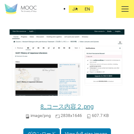
8_コース内容２.png
JA
EN
8_コース内容２.png
image/png
2838x1646
607.7 KB
ダウンロード
View full-size image