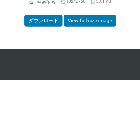
image/png
1024x768
53.1 KB
ダウンロード
View full-size image