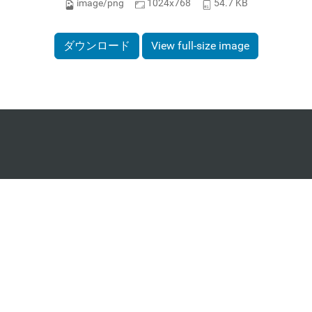
image/png
1024x768
54.7 KB
ダウンロード
View full-size image