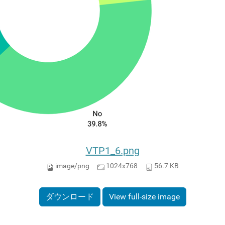
VTP1_6.png
image/png
1024x768
56.7 KB
ダウンロード
View full-size image