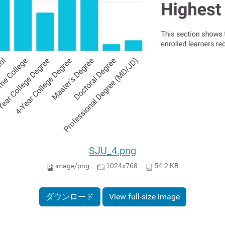
SJU_4.png
image/png
1024x768
54.2 KB
ダウンロード
View full-size image