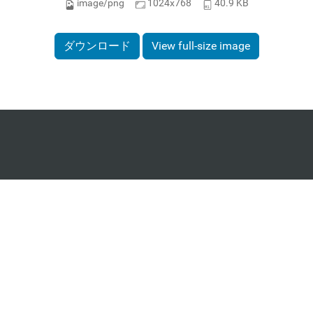
image/png
1024x768
40.9 KB
ダウンロード
View full-size image