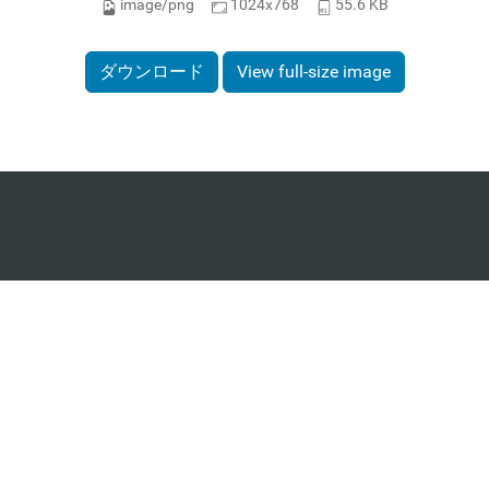
image/png
1024x768
55.6 KB
ダウンロード
View full-size image