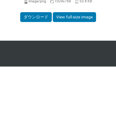
image/png
1024x768
53.8 KB
ダウンロード
View full-size image