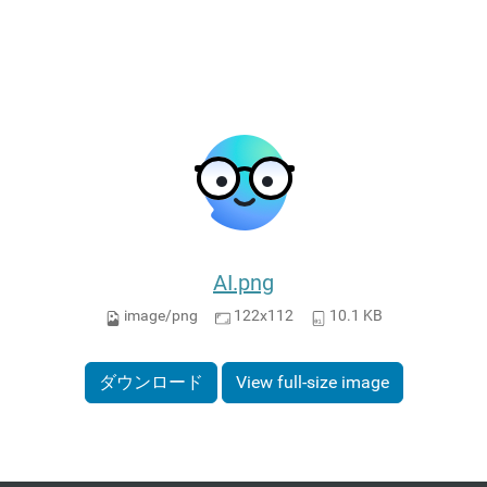
AI.png
image/png
122x112
10.1 KB
ダウンロード
View full-size image