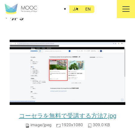
コーセラを無料で受講する方法
JA
EN
7.jpg
コーセラを無料で受講する方法7.jpg
image/jpeg
1920x1080
309.0 KB