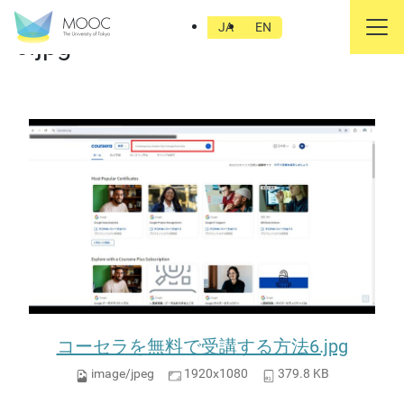
コーセラを無料で受講する方法
JA
EN
6.jpg
コーセラを無料で受講する方法6.jpg
image/jpeg
1920x1080
379.8 KB