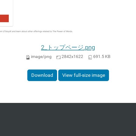
2_トップページ.png
image/png
2842x1622
691.5 KB
Download
View full-size image