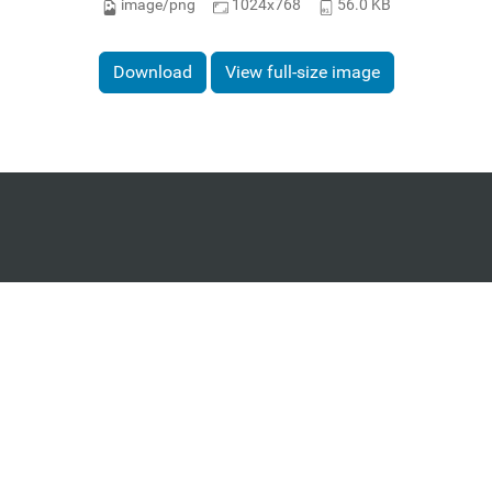
image/png
1024x768
56.0 KB
Download
View full-size image