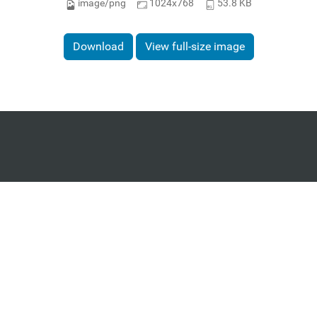
image/png
1024x768
53.8 KB
Download
View full-size image